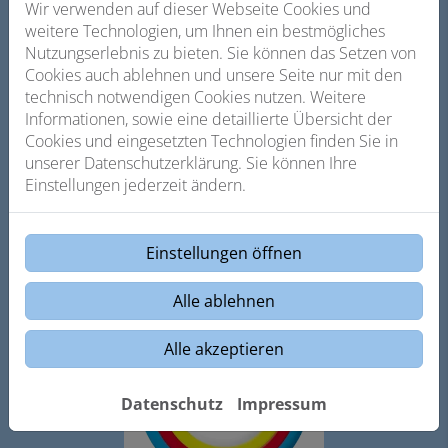
Wir verwenden auf dieser Webseite Cookies und
weitere Technologien, um Ihnen ein bestmögliches
Footer - Kontaktdaten und Öffnungszeiten
Kontakt
Nutzungserlebnis zu bieten. Sie können das Setzen von
Cookies auch ablehnen und unsere Seite nur mit den
aquArt GmbH
technisch notwendigen Cookies nutzen. Weitere
Breitwedig 33
Informationen, sowie eine detaillierte Übersicht der
91301 Forchheim
Cookies und eingesetzten Technologien finden Sie in
Telefonisch erreichbar unter:
unserer Datenschutzerklärung. Sie können Ihre
09191 70 38 31
Einstellungen jederzeit ändern.
E-Mail:
info@aquart-forchheim.de
Einstellungen öffnen
Alle ablehnen
Alle akzeptieren
Datenschutz
Impressum